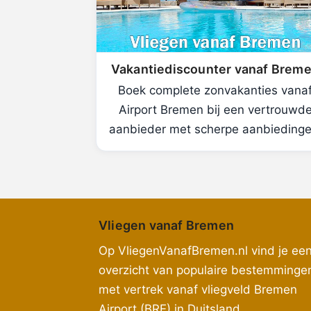
Vakantiediscounter vanaf Brem
Boek complete zonvakanties vana
Airport Bremen bij een vertrouwd
aanbieder met scherpe aanbiedinge
Vliegen vanaf Bremen
Op VliegenVanafBremen.nl vind je ee
overzicht van populaire bestemminge
met vertrek vanaf vliegveld Bremen
Airport (BRE) in Duitsland.