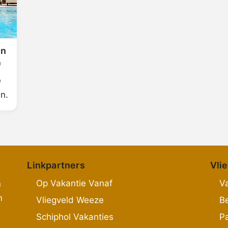
en
f
e
n.
Linkpartners
Vli
Op Vakantie Vanaf
Va
n
n
Vliegveld Weeze
B
Schiphol Vakanties
P